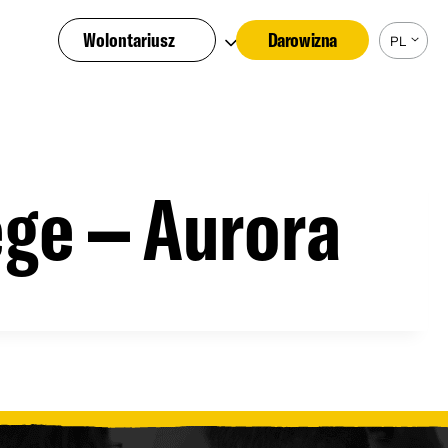
Wolontariusz
Darowizna
PL
ge – Aurora