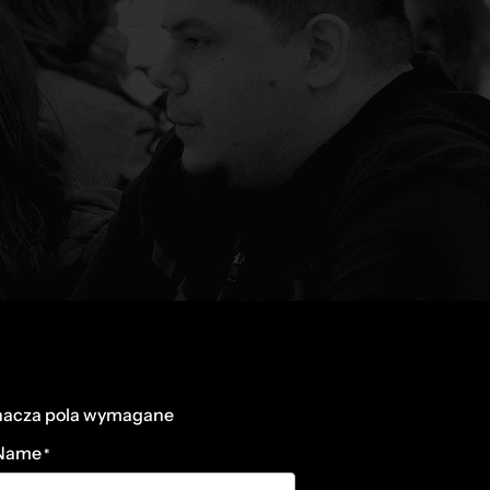
nacza pola wymagane
 Name
*