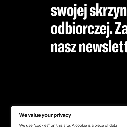
swojej skrzy
odbiorczej. Za
nasz newslet
We value your privacy
We use “cookies” on this site. A cookie is a piece of data