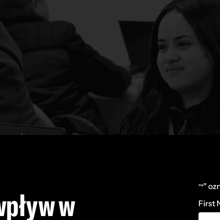
" oz
"*
wpływ w
First