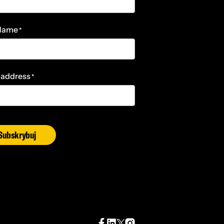
 Name
*
 address
*
Subskrybuj