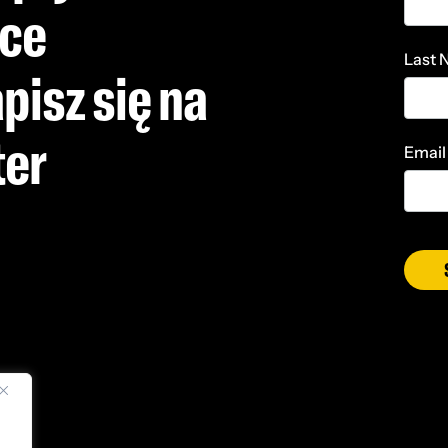
nce
Last
pisz się na
ter
Email