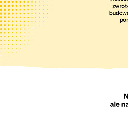
zwrot
budowan
pom
N
ale n