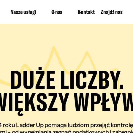
Nasze usługi
O nas
Kontakt
Znajdź nas
DUŻE LICZBY.
WIĘKSZY WPŁYW
 roku Ladder Up pomaga ludziom przejąć kontrolę
mi - od wypełniania zeznań podatkowych i zabezp