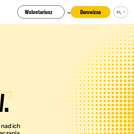
Wolontariusz
Darowizna
PL
.
 nad ich
ieczania