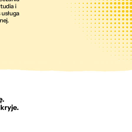
udia i
s usługa
nej.
ę.
kryje.