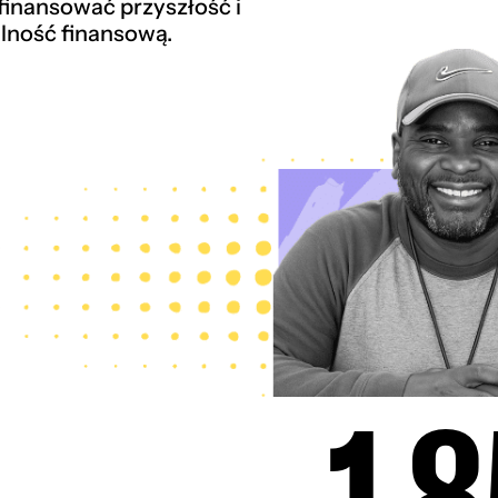
 finansować przyszłość i
lność finansową.
1.