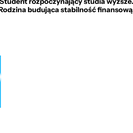
Student rozpoczynający studia wyższe
Rodzina budująca stabilność finansową