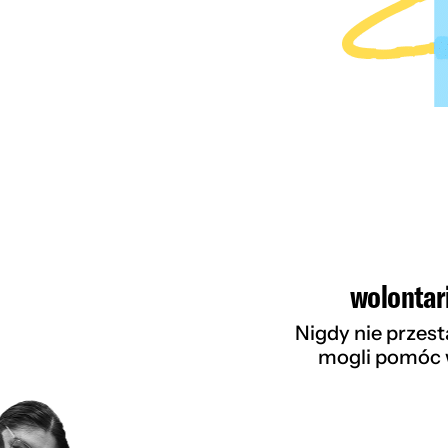
wolontar
Nigdy nie przes
mogli pomóc w