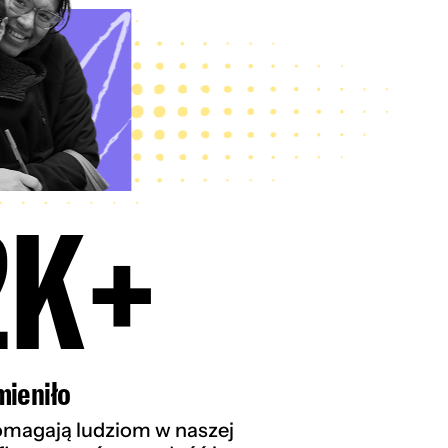
2K+
mieniło
pomagają ludziom w naszej