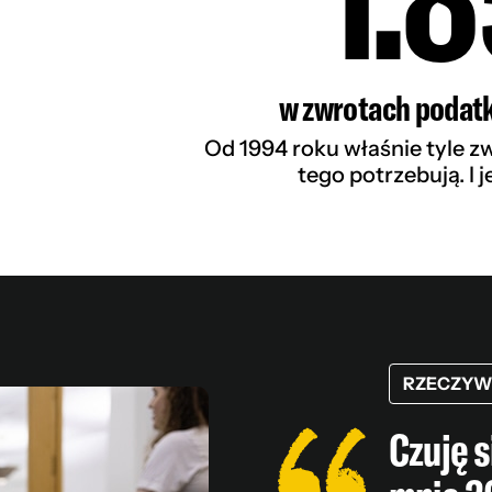
w zwrotach podatk
Od 1994 roku właśnie tyle zw
tego potrzebują. I 
RZECZYW
Czuję s