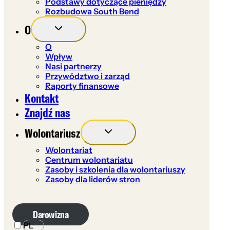
Podstawy dotyczące pieniędzy
Rozbudowa South Bend
O
O
Wpływ
Nasi partnerzy
Przywództwo i zarząd
Raporty finansowe
Kontakt
Znajdź nas
Wolontariusz
Wolontariat
Centrum wolontariatu
Zasoby i szkolenia dla wolontariuszy
Zasoby dla liderów stron
Darowizna
PL