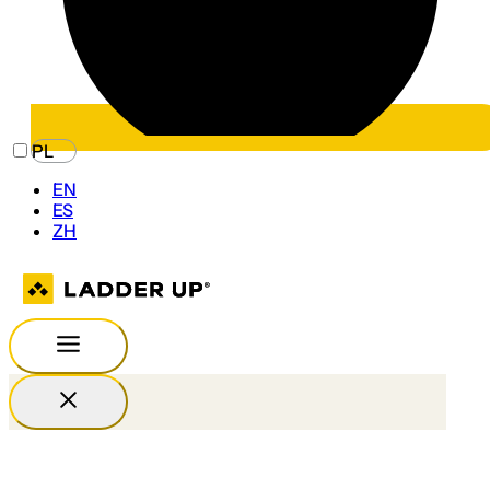
PL
EN
ES
ZH