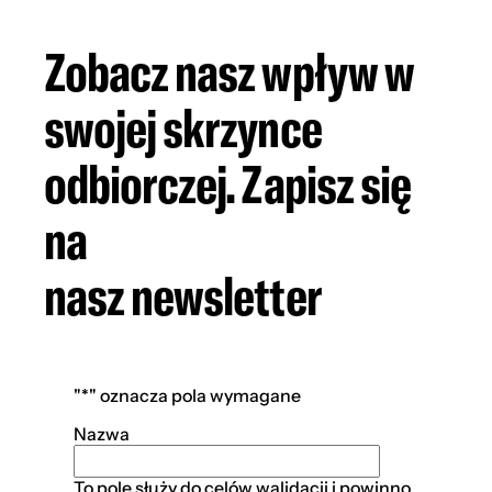
Zobacz nasz wpływ w
swojej skrzynce
odbiorczej. Zapisz się
na
nasz newsletter
"*
" oznacza pola wymagane
Nazwa
To pole służy do celów walidacji i powinno