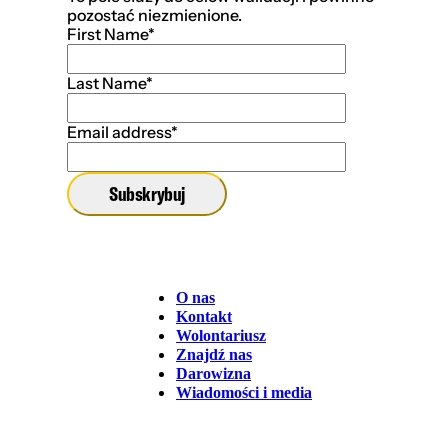
pozostać niezmienione.
First Name
*
Last Name
*
Email address
*
Subskrybuj
O nas
Kontakt
Wolontariusz
Znajdź nas
Darowizna
Wiadomości i media