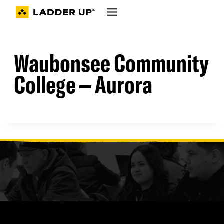
Ir
al
contenido
Waubonsee Community
College – Aurora