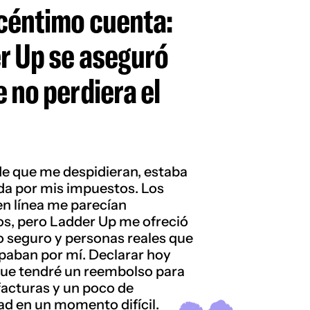
céntimo cuenta:
r Up se aseguró
 no perdiera el
e que me despidieran, estaba
a por mis impuestos. Los
en línea me parecían
os, pero Ladder Up me ofreció
o seguro y personas reales que
paban por mí. Declarar hoy
 que tendré un reembolso para
facturas y un poco de
ad en un momento difícil.