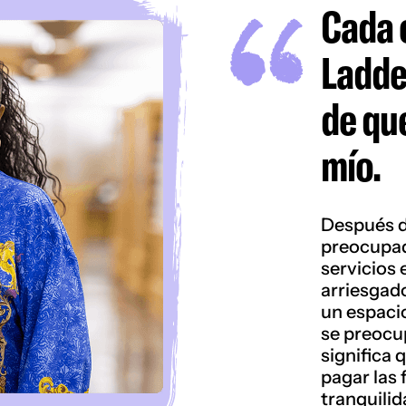
Cada 
Ladde
de que
mío.
Después d
preocupad
servicios 
arriesgad
un espaci
se preocu
significa
pagar las 
tranquilid