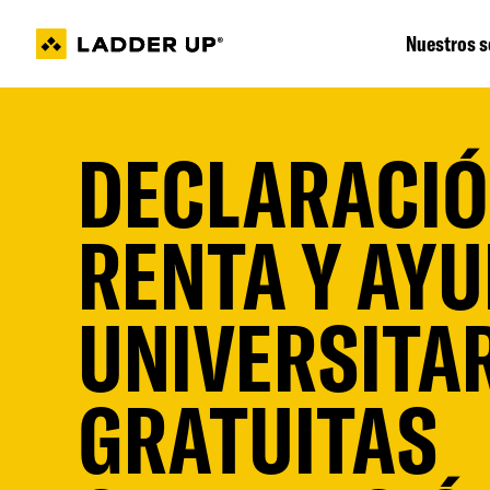
Ir
al
Nuestros s
contenido
DECLARACIÓ
RENTA Y AY
UNIVERSITA
GRATUITAS