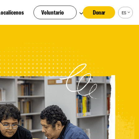
Localícenos
Voluntario
Donar
ES