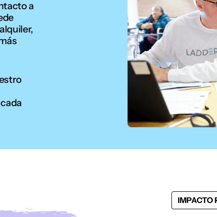
ntacto a
uede
lquiler,
 más
estro
 cada
IMPACTO 